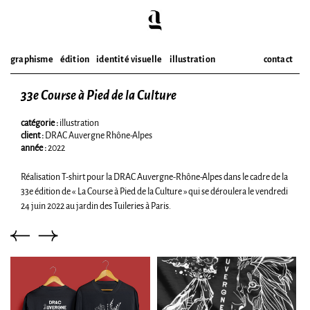
graphisme
édition
identité visuelle
illustration
contact
33e Course à Pied de la Culture
Skip
to
content
catégorie :
illustration
client :
DRAC Auvergne Rhône-Alpes
année :
2022
Réalisation T-shirt pour la DRAC Auvergne-Rhône-Alpes dans le cadre de la
33e édition de « La Course à Pied de la Culture » qui se déroulera le vendredi
24 juin 2022 au jardin des Tuileries à Paris.