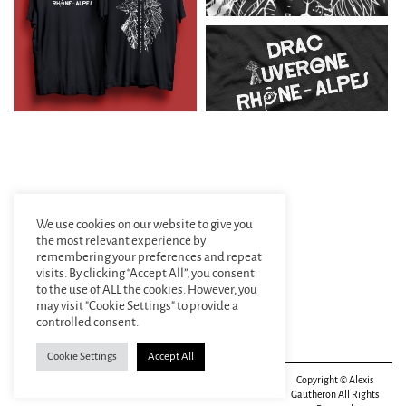
We use cookies on our website to give you
the most relevant experience by
remembering your preferences and repeat
visits. By clicking “Accept All”, you consent
to the use of ALL the cookies. However, you
may visit "Cookie Settings" to provide a
controlled consent.
Cookie Settings
Accept All
Alexis Gautheron
alexis.gautheron@gmail.com
Copyright © Alexis
Designer graphique
+33(0)6 84 86 67 34
Gautheron All Rights