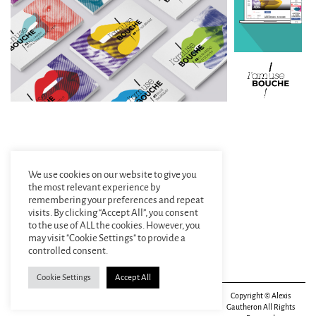
We use cookies on our website to give you
the most relevant experience by
remembering your preferences and repeat
visits. By clicking “Accept All”, you consent
to the use of ALL the cookies. However, you
may visit "Cookie Settings" to provide a
controlled consent.
Cookie Settings
Accept All
Alexis Gautheron
alexis.gautheron@gmail.com
Copyright © Alexis
Designer graphique
+33(0)6 84 86 67 34
Gautheron All Rights