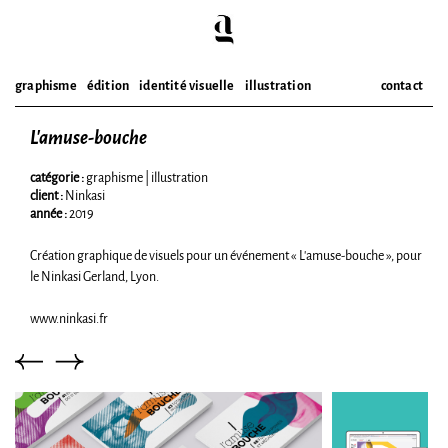
graphisme
édition
identité visuelle
illustration
contact
L’amuse-bouche
Skip
to
content
catégorie :
graphisme
|
illustration
client :
Ninkasi
année :
2019
Création graphique de visuels pour un événement « L’amuse-bouche », pour
le Ninkasi Gerland, Lyon.
www.ninkasi.fr