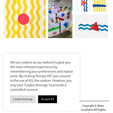
We use cookies on our website to give you
the most relevant experience by
remembering your preferences and repeat
visits. By clicking “Accept All”, you consent
to the use of ALL the cookies. However, you
may visit "Cookie Settings" to provide a
controlled consent.
Cookie Settings
Accept All
Alexis Gautheron
alexis.gautheron@gmail.com
Copyright © Alexis
Designer graphique
+33(0)6 84 86 67 34
Gautheron All Rights