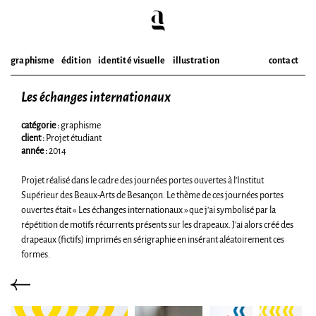
graphisme
édition
identité visuelle
illustration
contact
Les échanges internationaux
Skip
to
content
catégorie :
graphisme
client :
Projet étudiant
année :
2014
Projet réalisé dans le cadre des journées portes ouvertes à l’Institut
Supérieur des Beaux-Arts de Besançon. Le thème de ces journées portes
ouvertes était « Les échanges internationaux » que j’ai symbolisé par la
répétition de motifs récurrents présents sur les drapeaux. J’ai alors créé des
drapeaux (fictifs) imprimés en sérigraphie en insérant aléatoirement ces
formes.